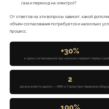
газа и переход на электро)?
От ответов на эти вопросы зависит, какой допол
объём согласования потребуется и насколько ус
процесс.
+30%
к сроку согласования при наличии газового переустро
2
органа вместо одного — МВК и Горгаз при переносе обору
100%