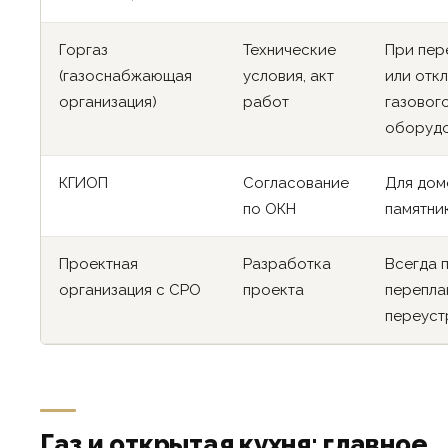
Горгаз
Технические
При пер
(газоснабжающая
условия, акт
или отк
организация)
работ
газовог
оборуд
КГИОП
Согласование
Для дом
по ОКН
памятни
Проектная
Разработка
Всегда 
организация с СРО
проекта
перепла
переуст
Газ и открытая кухня: главное