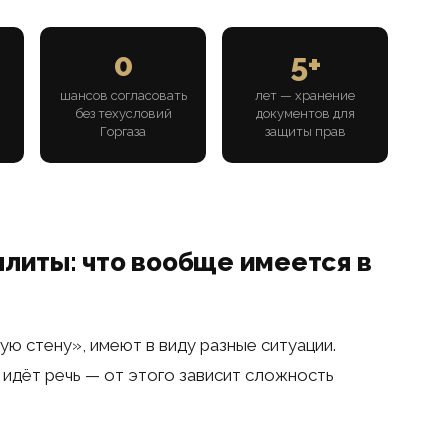
0
5+
шансов согласовать
лет — хранение
без техусловий
документов для
Горгаза
защиты прав
плиты: что вообще имеется в
ую стену», имеют в виду разные ситуации.
 идёт речь — от этого зависит сложность