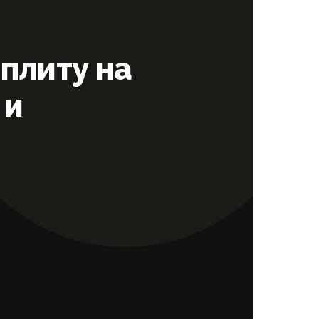
плиту на
 и