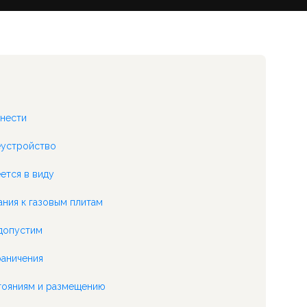
енести
еустройство
ется в виду
ания к газовым плитам
 допустим
раничения
стояниям и размещению