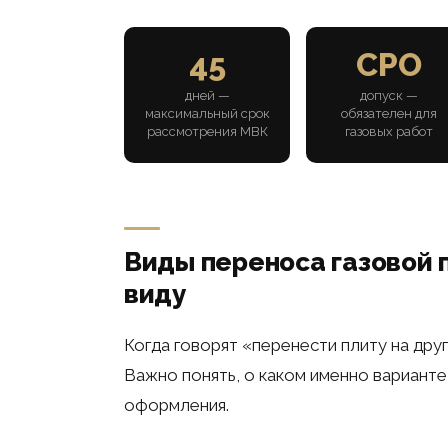
45
СРО
дней —
допуск —
максимальный срок
обязателен для
рассмотрения МВК
газовых работ
Виды переноса газовой 
виду
Когда говорят «перенести плиту на друг
Важно понять, о каком именно варианте
оформления.