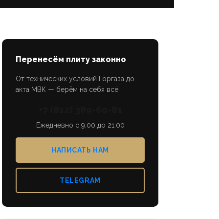
Перенесём плиту законно
От технических условий Горгаза до
акта МВК — берём на себя всё.
+7 (812) 389-60-81
Ежедневно с 9:00 до 21:00
НАПИСАТЬ НАМ
TELEGRAM