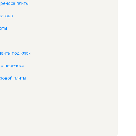
ереноса плиты
шагово
боты
енты под ключ
то переноса
азовой плиты