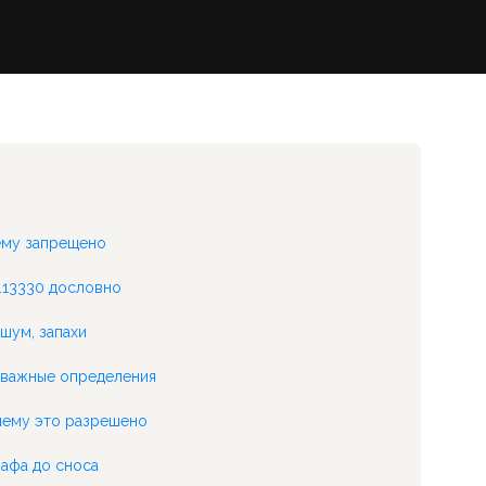
чему запрещено
4.13330 дословно
 шум, запахи
 важные определения
чему это разрешено
афа до сноса