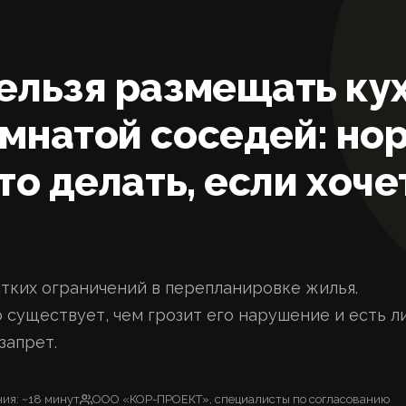
ельзя размещать ку
мнатой соседей: но
то делать, если хоче
стких ограничений в перепланировке жилья.
 существует, чем грозит его нарушение и есть л
запрет.
ия: ~18 минут
ООО «КОР-ПРОЕКТ», специалисты по согласованию