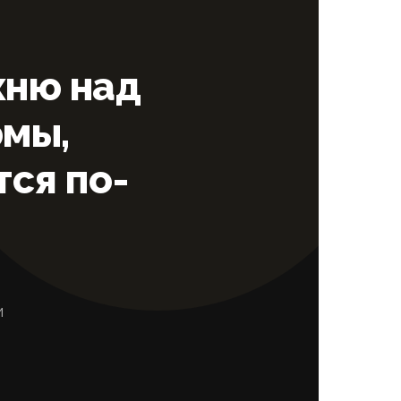
хню над
рмы,
тся по-
и