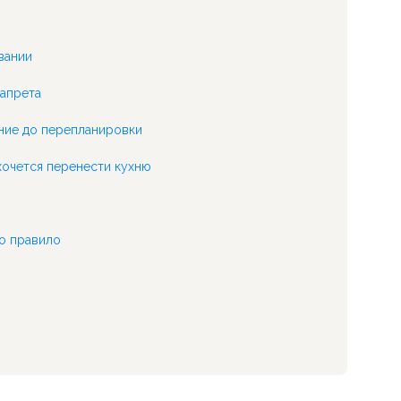
вании
запрета
ние до перепланировки
 хочется перенести кухню
о правило